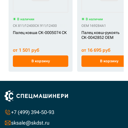
В наличии
В наличии
СК 811/12400
СК 911/12400
OEM 169284A1
Палец ковша СК-0005074 СК
Палец ковш-рукоять
СК-0042852 OEM
от 1 501 руб
от 16 695 руб
В корзину
В корзину
+7 (499) 394-50-93
sksale@skdst.ru