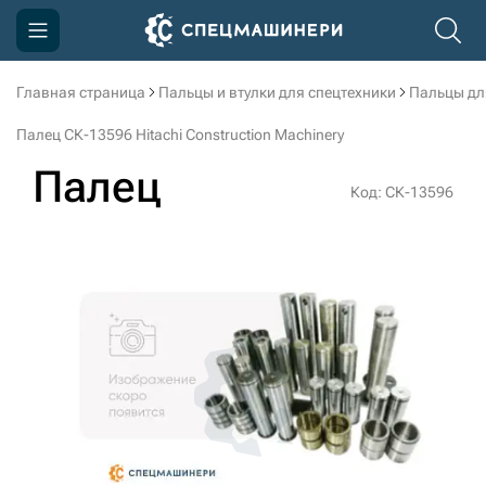
Главная страница
Пальцы и втулки для спецтехники
Пальцы дл
Компания
Палец СК-13596 Hitachi Construction Machinery
Акции
Палец
Код: СК-13596
Доставка и оплата
Информация
Контакты
3D тур по производству
3D тур по складам
sksale@skdst.ru