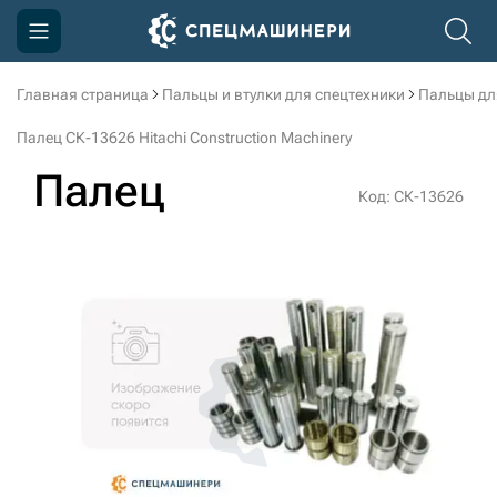
Главная страница
Пальцы и втулки для спецтехники
Пальцы дл
Компания
Палец СК-13626 Hitachi Construction Machinery
Акции
Палец
Код: СК-13626
Доставка и оплата
Информация
Контакты
3D тур по производству
3D тур по складам
sksale@skdst.ru