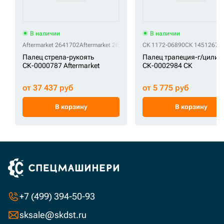
В наличии
В наличии
Aftermarket 2641702
Aftermarket 264-1702
СК 1172-06890
СК 14512678
Палец стрела-рукоять
Палец трапеция-г/цилин
СК-0000787 Aftermarket
СК-0002984 СК
от 37 437 руб
от 5 775 руб
В корзину
В корзину
+7 (499) 394-50-93
sksale@skdst.ru