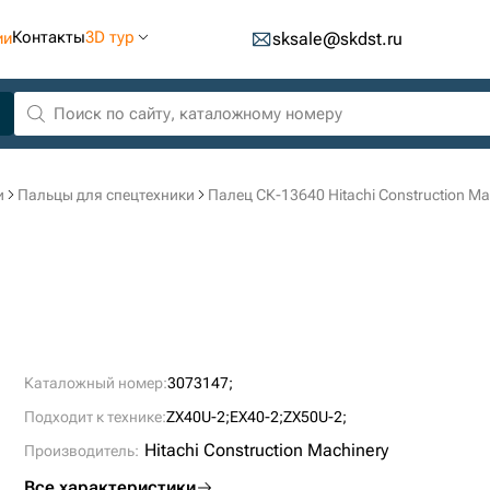
Контакты
3D тур
ии
sksale@skdst.ru
и
Пальцы для спецтехники
Палец СК-13640 Hitachi Construction Ma
Каталожный номер:
3073147;
Подходит к технике:
ZX40U-2;
EX40-2;
ZX50U-2;
Hitachi Construction Machinery
Производитель:
Все характеристики