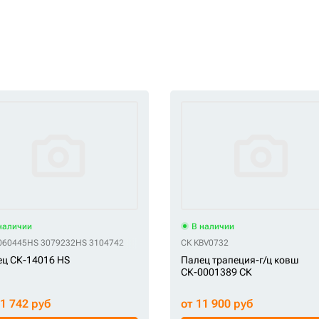
наличии
В наличии
060445
HS 3079232
HS 3104742
СК KBV0732
ц СК-14016 HS
Палец трапеция-г/ц ковш
СК-0001389 СК
31 742 руб
от 11 900 руб