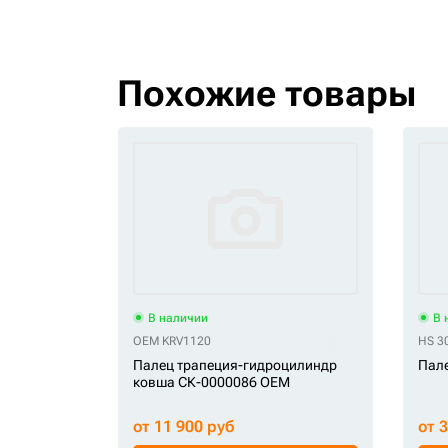
Похожие товары
В наличии
В 
OEM KRV1120
HS 3
Палец трапеция-гидроцилиндр
Пале
ковша СК-0000086 OEM
от 11 900 руб
от 