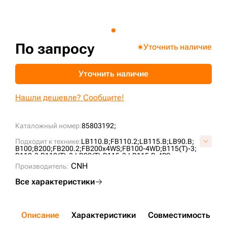
+7 (499) 394-50-93
По запросу
Уточнить наличие
Уточнить наличие
Нашли дешевле? Сообщите!
Каталожный номер:
85803192;
Подходит к технике:
LB110.B;
FB110.2;
LB115.B;
LB90.B;
B100;
B200;
FB200.2;
FB200x4WS;
FB100-4WD;
B115(T)-3;
B110-3;
B110(T)-3;
LB90(T);
B115-3;
LB115.B-4PS;
LB95-4PT;
FB100.R;
CNH
Производитель:
Все характеристики
Описание
Характеристики
Совместимость
Д