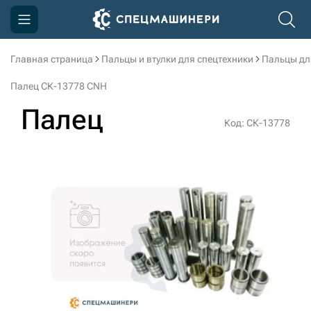
Главная страница
Пальцы и втулки для спецтехники
Пальцы дл
Компания
Палец СК-13778 CNH
Акции
Палец
Код: СК-13778
Доставка и оплата
Информация
Контакты
3D тур по производству
3D тур по складам
sksale@skdst.ru