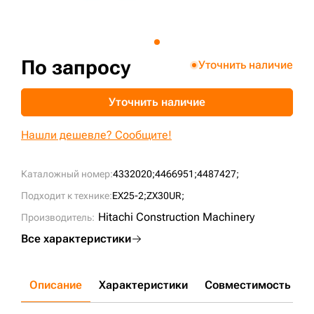
+7 (499) 394-50-93
По запросу
Уточнить наличие
Уточнить наличие
Нашли дешевле? Сообщите!
Каталожный номер:
4332020;
4466951;
4487427;
Подходит к технике:
EX25-2;
ZX30UR;
Hitachi Construction Machinery
Производитель:
Все характеристики
Описание
Характеристики
Совместимость
Д