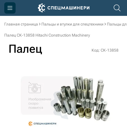
Главная страница
Пальцы и втулки для спецтехники
Пальцы дл
Компания
Палец СК-13858 Hitachi Construction Machinery
Акции
Палец
Код: СК-13858
Доставка и оплата
Информация
Контакты
3D тур по производству
3D тур по складам
sksale@skdst.ru