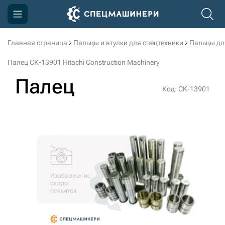
Главная страница
Пальцы и втулки для спецтехники
Пальцы дл
Компания
Палец СК-13901 Hitachi Construction Machinery
Акции
Палец
Код: СК-13901
Доставка и оплата
Информация
Контакты
3D тур по производству
3D тур по складам
sksale@skdst.ru