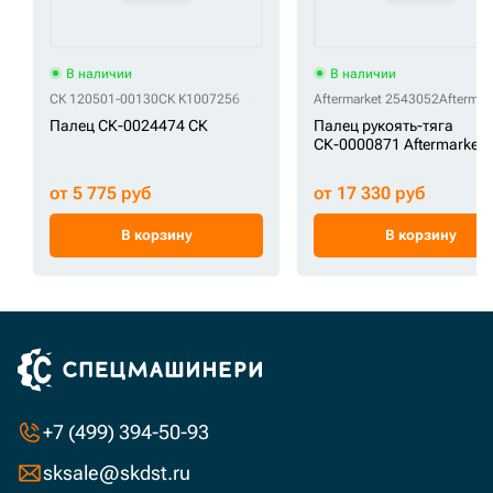
В наличии
В наличии
СК 120501-00130
СК K1007256
Aftermarket 2543052
Aftermar
Палец СК-0024474 СК
Палец рукоять-тяга
СК-0000871 Aftermarket
от 5 775 руб
от 17 330 руб
В корзину
В корзину
+7 (499) 394-50-93
sksale@skdst.ru