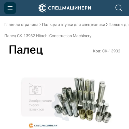
Главная страница
Пальцы и втулки для спецтехники
Пальцы дл
Компания
Палец СК-13932 Hitachi Construction Machinery
Акции
Палец
Код: СК-13932
Доставка и оплата
Информация
Контакты
3D тур по производству
3D тур по складам
sksale@skdst.ru