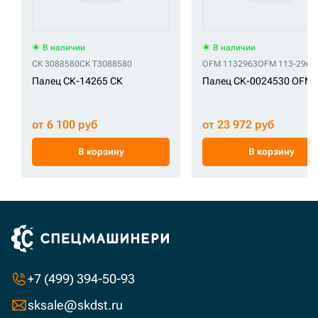
В наличии
В наличии
СК 3088580
СК T3088580
OFM 1132963
OFM 113-2963
Палец СК-14265 СК
Палец СК-0024530 OFM
от 6 100 руб
от 23 972 руб
В корзину
В корзину
+7 (499) 394-50-93
sksale@skdst.ru