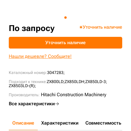
+7 (499) 394-50-93
По запросу
Уточнить наличие
Уточнить наличие
Нашли дешевле? Сообщите!
Каталожный номер:
3047283;
Подходит к технике:
ZX800LD;
ZX850LDH;
ZX850LD-3;
ZX8503LD-(R);
Hitachi Construction Machinery
Производитель:
Все характеристики
Описание
Характеристики
Совместимость
Д