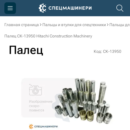
Главная страница
Пальцы и втулки для спецтехники
Пальцы дл
Компания
Палец СК-13950 Hitachi Construction Machinery
Акции
Палец
Код: СК-13950
Доставка и оплата
Информация
Контакты
3D тур по производству
3D тур по складам
sksale@skdst.ru