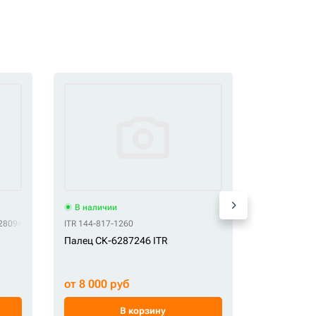
В наличии
В наличи
28094
CTP 482-8094
ITR 144-817-1260
Палец ков
Палец СК-6287246 ITR
СК-002426
от 9 000 
от 8 000 руб
В корзину