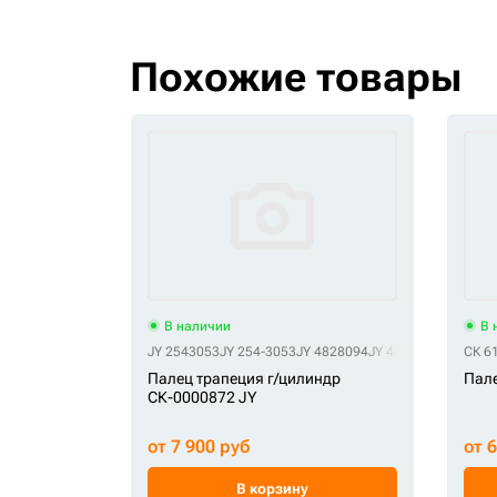
Похожие товары
В наличии
В 
JY 2543053
JY 254-3053
JY 4828094
JY 482-8094
СК 6
Палец трапеция г/цилиндр
Пале
СК-0000872 JY
от 7 900 руб
от 
В корзину