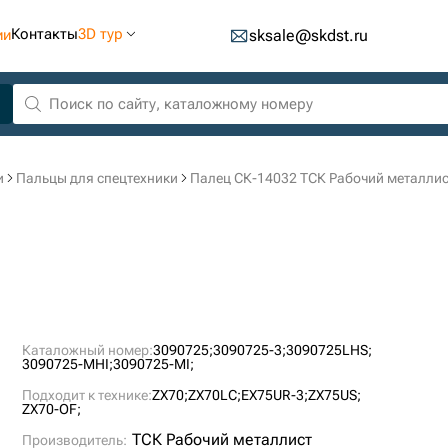
Контакты
3D тур
ии
sksale@skdst.ru
и
Пальцы для спецтехники
Палец СК-14032 ТСК Рабочий металлис
Каталожный номер:
3090725;
3090725-3;
3090725LHS;
3090725-MHI;
3090725-MI;
Подходит к технике:
ZX70;
ZX70LC;
EX75UR-3;
ZX75US;
ZX70-OF;
ТСК Рабочий металлист
Производитель: