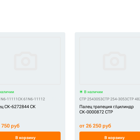
наличии
В наличии
1N6-11111
СК 61N6-11112
CTP 2543053
CTP 254-3053
CTP 48
ц СК-6272844 СК
Палец трапеция г/цилиндр
СК-0000872 CTP
6 750 руб
от 26 250 руб
В корзину
В корзину