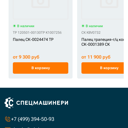
В наличии
В наличии
TP 120501-00130
TP K1007256
СК KBV0732
Палец СК-0024474 TP
Палец трапеция-г/ц ков
СК-0001389 СК
от 9 300 руб
от 11 900 руб
В корзину
В корзину
+7 (499) 394-50-93