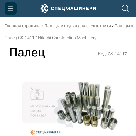
Главная страница
Пальцы и втулки для спецтехники
Пальцы дл
Компания
Палец СК-14117 Hitachi Construction Machinery
Акции
Палец
Код: СК-14117
Доставка и оплата
Информация
Контакты
3D тур по производству
3D тур по складам
sksale@skdst.ru