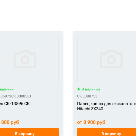
наличии
В наличии
036973
СК 3088581
СК 3088753
ц СК-13896 СК
Палец ковша для экскаватор
Hitachi ZX240
5 800 руб
от 8 900 руб
В корзину
В корзину