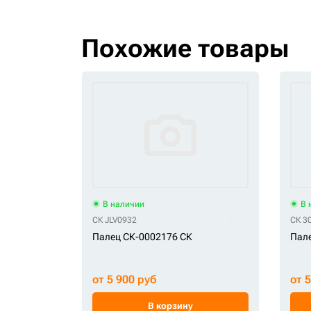
Похожие товары
В наличии
В 
СК JLV0932
СК 3
Палец СК-0002176 СК
Пале
от 5 900 руб
от 
В корзину