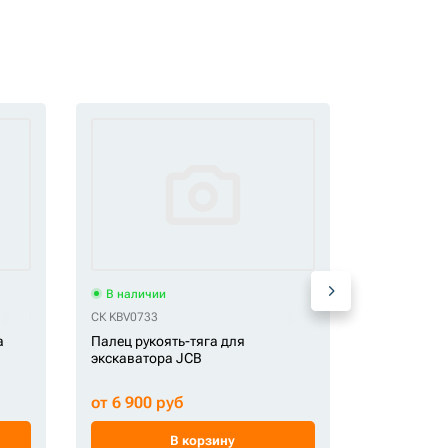
В наличии
В наличи
СК KBV0733
DP 207-70-3
а
Палец рукоять-тяга для
Палец СК-
экскаватора JCB
от 6 900 руб
от 9 900 
В корзину