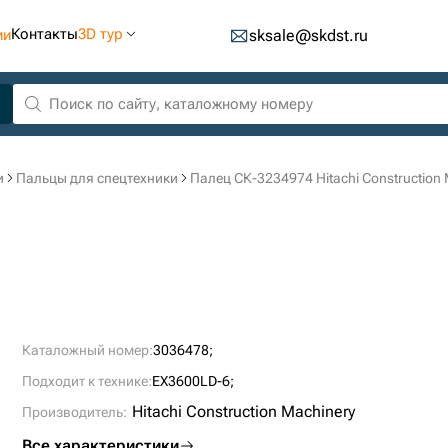
Контакты
3D тур
ии
sksale@skdst.ru
и
Пальцы для спецтехники
Палец СК-3234974 Hitachi Construction 
Каталожный номер:
3036478;
Подходит к технике:
EX3600LD-6;
Hitachi Construction Machinery
Производитель:
Все характеристики