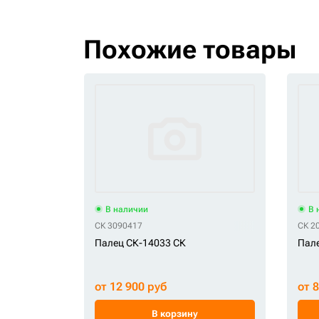
Похожие товары
В наличии
В 
СК 3090417
СК 2
Палец СК-14033 СК
Пале
от 12 900 руб
от 
В корзину