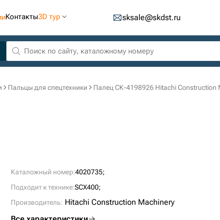
Контакты
3D тур
ии
sksale@skdst.ru
и
Пальцы для спецтехники
Палец СК-4198926 Hitachi Construction 
Каталожный номер:
4020735;
Подходит к технике:
SCX400;
Hitachi Construction Machinery
Производитель:
Все характеристики