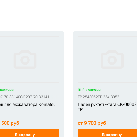
наличии
В наличии
07-70-33140
СК 207-70-33141
TP 2543052
TP 254-3052
ц для экскаватора Komatsu
Палец рукоять-тяга СК-0000
TP
8 500 руб
от 9 700 руб
В корзину
В корзину