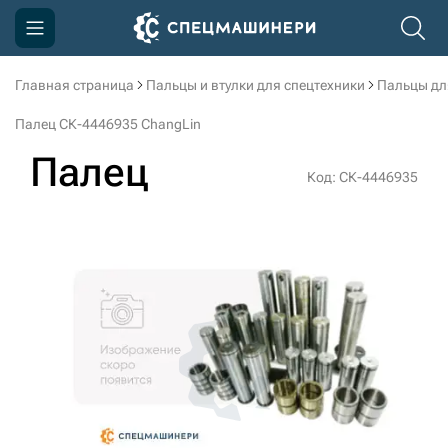
Главная страница
Пальцы и втулки для спецтехники
Пальцы дл
Компания
Палец СК-4446935 ChangLin
Акции
Палец
Код: СК-4446935
Доставка и оплата
Информация
Контакты
3D тур по производству
3D тур по складам
sksale@skdst.ru