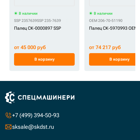
В наличии
В наличии
SSP 2357639
SSP 235-7639
OEM 206-70-51190
Палец СК-0000897 SSP
Палец СК-5970993 OEM
от 45 000 руб
от 74 217 руб
В корзину
В корзину
+7 (499) 394-50-93
sksale@skdst.ru