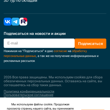
3D тур по складам
Подписаться
на новости и акции
Подписаться
Нажимая на "Подписаться" я даю
согласие
на
обработку
персональных данных
, а так же на получение информационных и
рекламных рассылок
2026 Все права защищены. Мы используем cookies для сбора
обезличенных персональных данных. Оставаясь на сайте, вы
соглашаетесь на сбор таких данных.
Политика конфиденциальности
Пользовательское соглашение
Политика обработки персональных данных
Мы используем файлы cookie. Продолжая
Поддержка и развитие
просмотр страниц нашего сайта, вы принимаете