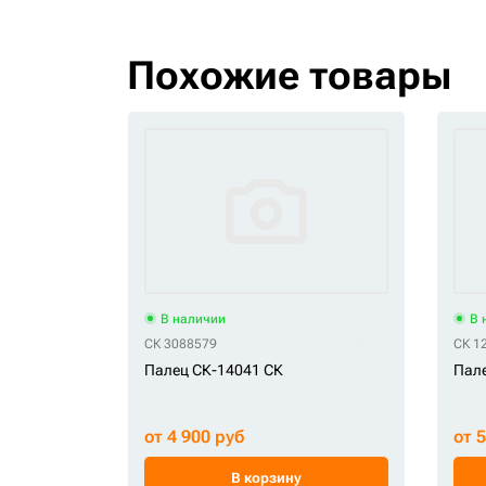
Похожие товары
В наличии
В 
СК 3088579
СК 1
Палец СК-14041 СК
Пале
от 4 900 руб
от 
В корзину