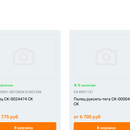
наличии
В наличии
20501-00130
СК K1007256
СК KRV1121
ц СК-0024474 СК
Палец рукоять-тяга СК-0000
СК
5 775 руб
от 6 700 руб
В корзину
В корзину