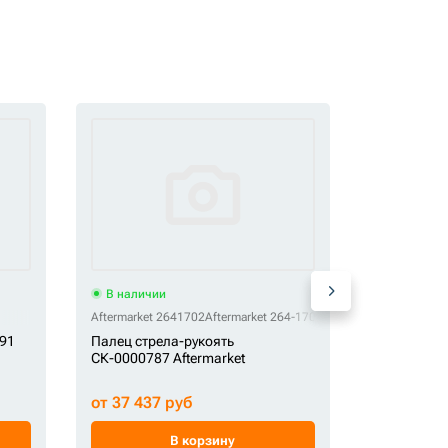
В наличии
В наличи
Aftermarket 2641702
Aftermarket 264-1702
ROMAX 1451
491
Палец стрела-рукоять
Палец руко
СК-0000787 Aftermarket
ROMAX
от 37 437 руб
от 10 669
В корзину