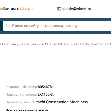
Контакты
3D тур
ии
sksale@skdst.ru
и
Пальцы для спецтехники
Палец СК-4716924 Hitachi Construction 
Каталожный номер:
8054678;
Подходит к технике:
EX1100-3;
Hitachi Construction Machinery
Производитель:
Все характеристики