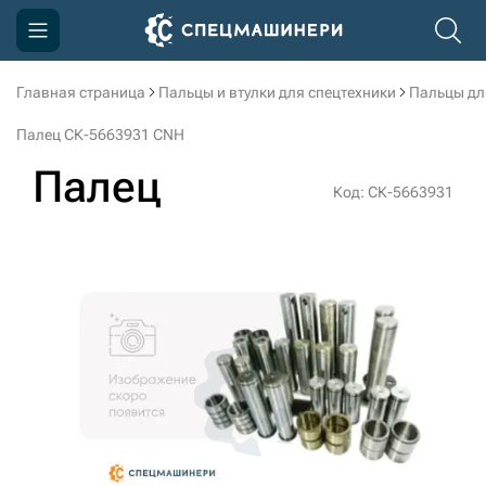
Главная страница
Пальцы и втулки для спецтехники
Пальцы дл
Компания
Палец СК-5663931 CNH
Акции
Палец
Код: СК-5663931
Доставка и оплата
Информация
Контакты
3D тур по производству
3D тур по складам
sksale@skdst.ru