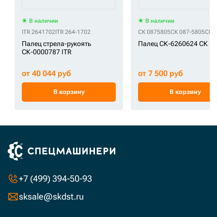
В наличии
В наличии
ITR 2641702
ITR 264-1702
СК 0875805
СК 087-5805
СК 
Палец стрела-рукоять
Палец СК-6260624 СК
СК-0000787 ITR
от 40 044 руб
от 7 500 руб
В корзину
В корзину
+7 (499) 394-50-93
sksale@skdst.ru