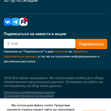
3D тур по складам
Подписаться
на новости и акции
Подписаться
Нажимая на "Подписаться" я даю
согласие
на
обработку
персональных данных
, а так же на получение информационных и
рекламных рассылок
2026 Все права защищены. Мы используем cookies для сбора
обезличенных персональных данных. Оставаясь на сайте, вы
соглашаетесь на сбор таких данных.
Политика конфиденциальности
Пользовательское соглашение
Политика обработки персональных данных
Мы используем файлы cookie. Продолжая
Поддержка и развитие
просмотр страниц нашего сайта, вы принимаете