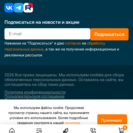
Подписаться
на новости и акции
Подписаться
Нажимая на "Подписаться" я даю
согласие
на
обработку
персональных данных
, а так же на получение информационных и
рекламных рассылок
2026 Все права защищены. Мы используем cookies для сбора
обезличенных персональных данных. Оставаясь на сайте, вы
соглашаетесь на сбор таких данных.
Политика конфиденциальности
Пользовательское соглашение
Политика обработки персональных данных
Мы используем файлы cookie. Продолжая
Поддержка и развитие
просмотр страниц нашего сайта, вы принимаете
условия его использования. Более подробные
Принимаю
сведения смотрите в нашей
политике
конфиденциальности
.