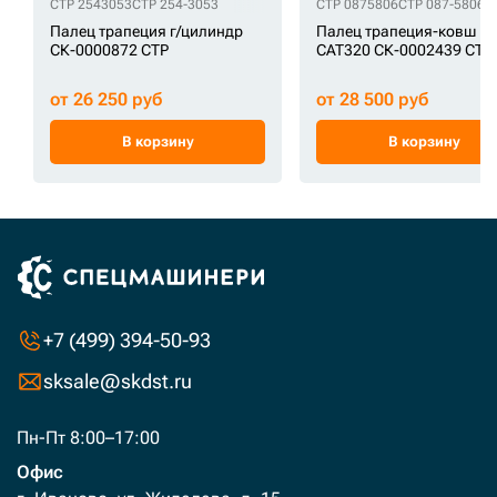
CTP 2543053
CTP 254-3053
CTP 0875806
CTP 087-5806
C
Палец трапеция г/цилиндр
Палец трапеция-ковш
СК-0000872 CTP
CAT320 СК-0002439 CTP
от 26 250 руб
от 28 500 руб
В корзину
В корзину
+7 (499) 394-50-93
sksale@skdst.ru
Пн-Пт 8:00–17:00
Офис