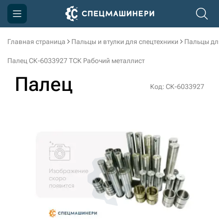
Главная страница
Пальцы и втулки для спецтехники
Пальцы дл
Компания
Палец СК-6033927 ТСК Рабочий металлист
Акции
Палец
Код: СК-6033927
Доставка и оплата
Информация
Контакты
3D тур по производству
3D тур по складам
sksale@skdst.ru