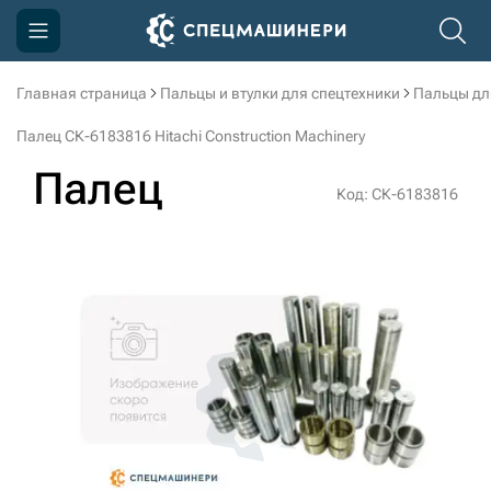
Главная страница
Пальцы и втулки для спецтехники
Пальцы дл
Компания
Палец СК-6183816 Hitachi Construction Machinery
Акции
Палец
Код: СК-6183816
Доставка и оплата
Информация
Контакты
3D тур по производству
3D тур по складам
sksale@skdst.ru