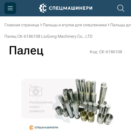
Главная страница
Пальцы и втулки для спецтехники
Пальцы дл
Компания
Палец СК-6186108 LiuGong Machinery Cо., LTD
Акции
Палец
Код: СК-6186108
Доставка и оплата
Информация
Контакты
3D тур по производству
3D тур по складам
sksale@skdst.ru