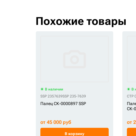
Похожие товары
В наличии
В 
SSP 2357639
SSP 235-7639
CTP 
Палец СК-0000897 SSP
Пале
СК-
от 45 000 руб
от 
В корзину