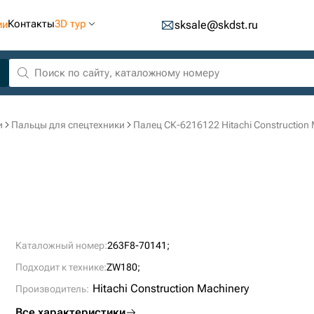
Контакты
3D тур
ии
sksale@skdst.ru
и
Пальцы для спецтехники
Палец СК-6216122 Hitachi Construction 
Каталожный номер:
263F8-70141;
Подходит к технике:
ZW180;
Hitachi Construction Machinery
Производитель:
Все характеристики