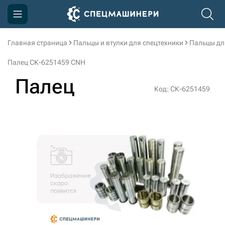
Главная страница
Пальцы и втулки для спецтехники
Пальцы дл
Компания
Палец СК-6251459 CNH
Акции
Палец
Код: СК-6251459
Доставка и оплата
Информация
Контакты
3D тур по производству
3D тур по складам
sksale@skdst.ru