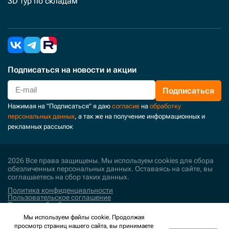
3D тур по складам
Подписаться
на новости и акции
Подписаться
Нажимая на "Подписаться" я даю
согласие
на
обработку
персональных данных
, а так же на получение информационных и
рекламных рассылок
2026 Все права защищены. Мы используем cookies для сбора
обезличенных персональных данных. Оставаясь на сайте, вы
соглашаетесь на сбор таких данных.
Политика конфиденциальности
Пользовательское соглашение
Политика обработки персональных данных
Мы используем файлы cookie. Продолжая
Поддержка и развитие
просмотр страниц нашего сайта, вы принимаете