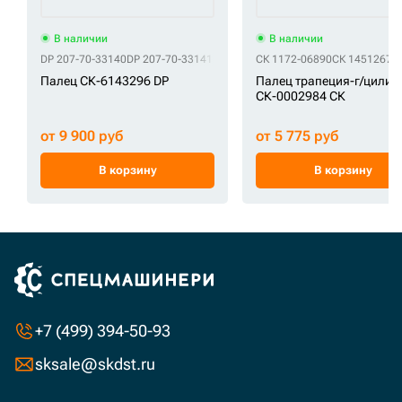
В наличии
В наличии
DP 207-70-33140
DP 207-70-33141
СК 1172-06890
СК 14512678
Палец СК-6143296 DP
Палец трапеция-г/цилин
СК-0002984 СК
от 9 900 руб
от 5 775 руб
В корзину
В корзину
+7 (499) 394-50-93
sksale@skdst.ru