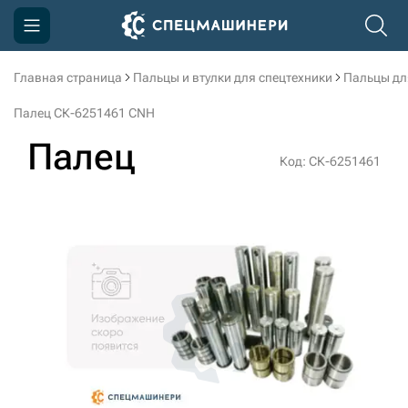
Главная страница
Пальцы и втулки для спецтехники
Пальцы дл
Компания
Палец СК-6251461 CNH
Акции
Палец
Код: СК-6251461
Доставка и оплата
Информация
Контакты
3D тур по производству
3D тур по складам
sksale@skdst.ru