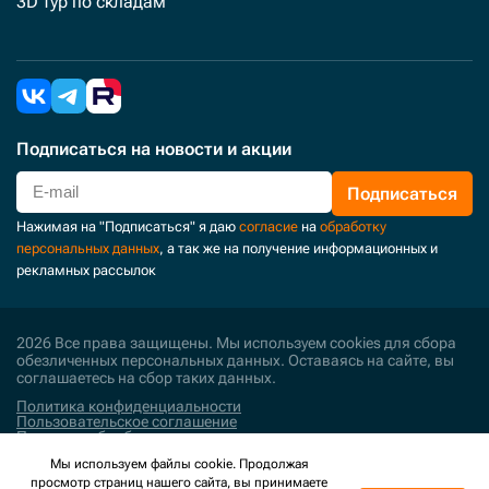
3D тур по складам
Подписаться
на новости и акции
Подписаться
Нажимая на "Подписаться" я даю
согласие
на
обработку
персональных данных
, а так же на получение информационных и
рекламных рассылок
2026 Все права защищены. Мы используем cookies для сбора
обезличенных персональных данных. Оставаясь на сайте, вы
соглашаетесь на сбор таких данных.
Политика конфиденциальности
Пользовательское соглашение
Политика обработки персональных данных
Мы используем файлы cookie. Продолжая
Поддержка и развитие
просмотр страниц нашего сайта, вы принимаете