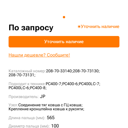
+7 (499) 394-50-93
По запросу
Уточнить наличие
Уточнить наличие
Нашли дешевле? Сообщите!
Каталожный номер:
208-70-33140;
208-70-73130;
208-70-73131;
Подходит к технике:
PC400-7;
PC400-6;
PC400LC-7;
PC400LC-6;
PC400-8;
JP
Производитель:
Узел:
Соединение тяг ковша с ГЦ ковша;
Крепление кронштейна ковша к рукояти;
565
Длина пальца (мм):
100
Диаметр пальца (мм):