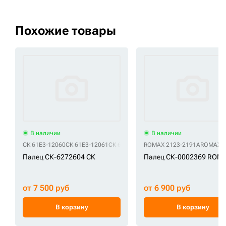
Похожие товары
В наличии
В наличии
СК 61E3-12060
СК 61E3-12061
СК 61Q4-12060
ROMAX 2123-2191A
ROMAX 2
Палец СК-6272604 СК
Палец СК-0002369 ROM
от 7 500 руб
от 6 900 руб
В корзину
В корзину