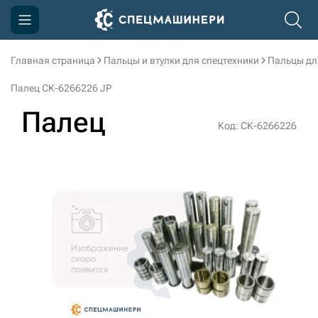
Главная страница
Пальцы и втулки для спецтехники
Пальцы дл
Компания
Палец СК-6266226 JP
Акции
Палец
Код: СК-6266226
Доставка и оплата
Информация
Контакты
3D тур по производству
3D тур по складам
sksale@skdst.ru