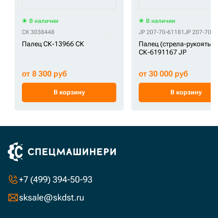
В наличии
В наличии
СК 3038448
JP 207-70-61181
JP 207-70-6
Палец СК-13966 СК
Палец (стрела-рукоять)
СК-6191167 JP
от 8 300 руб
от 30 000 руб
В корзину
В корзину
+7 (499) 394-50-93
sksale@skdst.ru