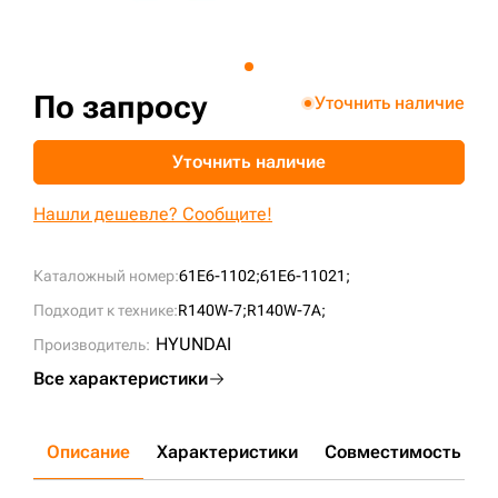
+7 (499) 394-50-93
По запросу
Уточнить наличие
Уточнить наличие
Нашли дешевле? Сообщите!
Каталожный номер:
61E6-1102;
61E6-11021;
Подходит к технике:
R140W-7;
R140W-7A;
HYUNDAI
Производитель:
Все характеристики
Описание
Характеристики
Совместимость
Д