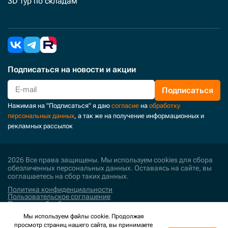
3D тур по складам
Подписаться
на новости и акции
Подписаться
Нажимая на "Подписаться" я даю
согласие
на
обработку
персональных данных
, а так же на получение информационных и
рекламных рассылок
2026 Все права защищены. Мы используем cookies для сбора
обезличенных персональных данных. Оставаясь на сайте, вы
соглашаетесь на сбор таких данных.
Политика конфиденциальности
Пользовательское соглашение
Политика обработки персональных данных
Мы используем файлы cookie. Продолжая
Поддержка и развитие
просмотр страниц нашего сайта, вы принимаете