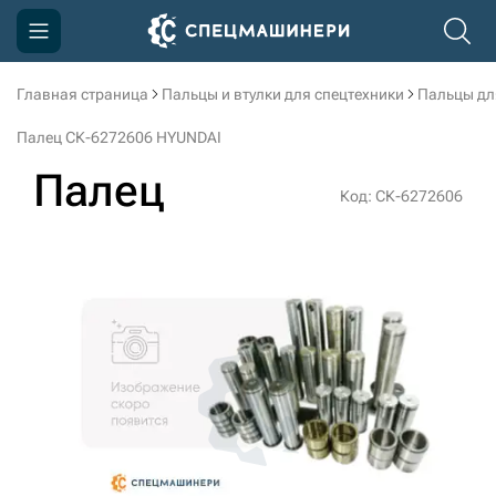
Главная страница
Пальцы и втулки для спецтехники
Пальцы дл
Компания
Палец СК-6272606 HYUNDAI
Акции
Палец
Код: СК-6272606
Доставка и оплата
Информация
Контакты
3D тур по производству
3D тур по складам
sksale@skdst.ru