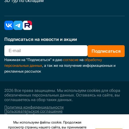
3D тур по складам
Подписаться
на новости и акции
Подписаться
Нажимая на "Подписаться" я даю
согласие
на
обработку
персональных данных
, а так же на получение информационных и
рекламных рассылок
2026 Все права защищены. Мы используем cookies для сбора
обезличенных персональных данных. Оставаясь на сайте, вы
соглашаетесь на сбор таких данных.
Политика конфиденциальности
Пользовательское соглашение
Политика обработки персональных данных
Мы используем файлы cookie. Продолжая
Поддержка и развитие
просмотр страниц нашего сайта, вы принимаете