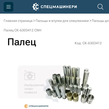
Главная страница
Пальцы и втулки для спецтехники
Пальцы дл
Компания
Палец СК-6303412 CNH
Акции
Палец
Код: СК-6303412
Доставка и оплата
Информация
Контакты
3D тур по производству
3D тур по складам
sksale@skdst.ru