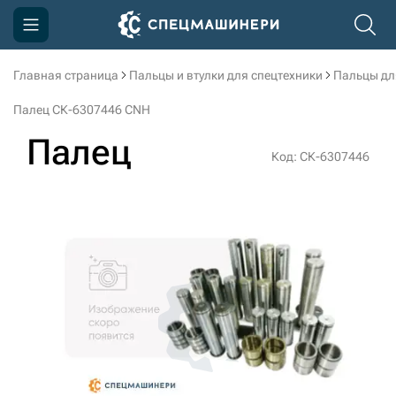
Главная страница
Пальцы и втулки для спецтехники
Пальцы дл
Компания
Палец СК-6307446 CNH
Акции
Палец
Код: СК-6307446
Доставка и оплата
Информация
Контакты
3D тур по производству
3D тур по складам
sksale@skdst.ru