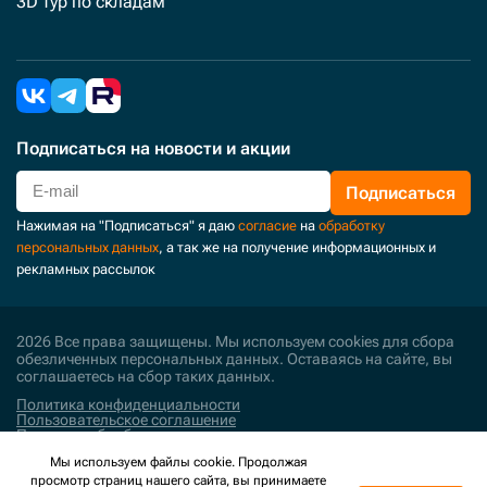
3D тур по складам
Подписаться
на новости и акции
Подписаться
Нажимая на "Подписаться" я даю
согласие
на
обработку
персональных данных
, а так же на получение информационных и
рекламных рассылок
2026 Все права защищены. Мы используем cookies для сбора
обезличенных персональных данных. Оставаясь на сайте, вы
соглашаетесь на сбор таких данных.
Политика конфиденциальности
Пользовательское соглашение
Политика обработки персональных данных
Мы используем файлы cookie. Продолжая
Поддержка и развитие
просмотр страниц нашего сайта, вы принимаете