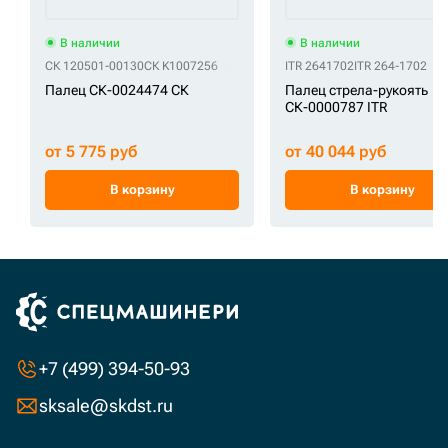
В наличии
В наличии
СК 120501-00130
СК K1007256
ITR 2641702
ITR 264-1702
Палец СК-0024474 СК
Палец стрела-рукоять
СК-0000787 ITR
от 5 775 руб
от 40 044 руб
В корзину
В корзину
+7 (499) 394-50-93
sksale@skdst.ru