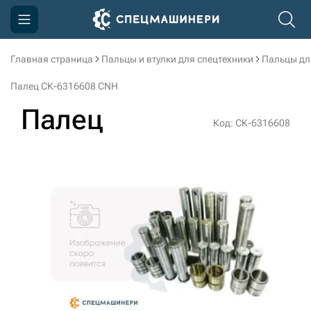
Главная страница
Пальцы и втулки для спецтехники
Пальцы дл
Компания
Палец СК-6316608 CNH
Акции
Палец
Код: СК-6316608
Доставка и оплата
Информация
Контакты
3D тур по производству
3D тур по складам
sksale@skdst.ru