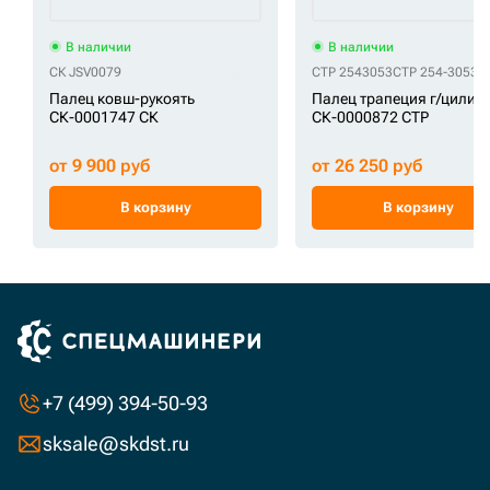
В наличии
В наличии
СК JSV0079
CTP 2543053
CTP 254-3053
Палец ковш-рукоять
Палец трапеция г/цилин
СК-0001747 СК
СК-0000872 CTP
от 9 900 руб
от 26 250 руб
В корзину
В корзину
+7 (499) 394-50-93
sksale@skdst.ru