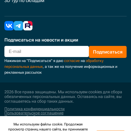
3D тур по складам
Подписаться
на новости и акции
Подписаться
Нажимая на "Подписаться" я даю
согласие
на
обработку
персональных данных
, а так же на получение информационных и
рекламных рассылок
2026 Все права защищены. Мы используем cookies для сбора
обезличенных персональных данных. Оставаясь на сайте, вы
соглашаетесь на сбор таких данных.
Политика конфиденциальности
Пользовательское соглашение
Политика обработки персональных данных
Мы используем файлы cookie. Продолжая
Поддержка и развитие
просмотр страниц нашего сайта, вы принимаете