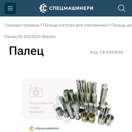
Главная страница
Пальцы и втулки для спецтехники
Пальцы дл
Компания
Палец СК-6333033 Shantui
Акции
Палец
Код: СК-6333033
Доставка и оплата
Информация
Контакты
3D тур по производству
3D тур по складам
sksale@skdst.ru