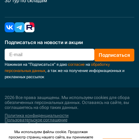
3D тур по складам
Подписаться
на новости и акции
Подписаться
Нажимая на "Подписаться" я даю
согласие
на
обработку
персональных данных
, а так же на получение информационных и
рекламных рассылок
2026 Все права защищены. Мы используем cookies для сбора
обезличенных персональных данных. Оставаясь на сайте, вы
соглашаетесь на сбор таких данных.
Политика конфиденциальности
Пользовательское соглашение
Политика обработки персональных данных
Мы используем файлы cookie. Продолжая
Поддержка и развитие
просмотр страниц нашего сайта, вы принимаете