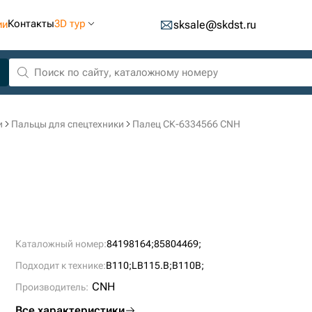
Контакты
3D тур
ии
sksale@skdst.ru
и
Пальцы для спецтехники
Палец СК-6334566 CNH
Каталожный номер:
84198164;
85804469;
Подходит к технике:
B110;
LB115.B;
B110B;
CNH
Производитель:
Все характеристики