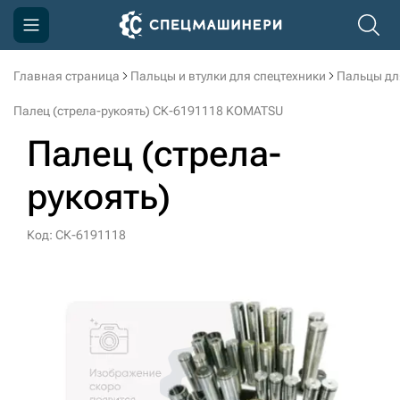
Главная страница
Пальцы и втулки для спецтехники
Пальцы дл
Компания
Палец (стрела-рукоять) СК-6191118 KOMATSU
Акции
Палец (стрела-
Доставка и оплата
рукоять)
Информация
Контакты
Код: СК-6191118
3D тур по производству
3D тур по складам
sksale@skdst.ru