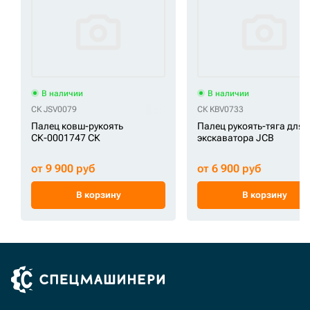
В наличии
В наличии
СК JSV0079
СК KBV0733
Палец ковш-рукоять
Палец рукоять-тяга для
СК-0001747 СК
экскаватора JCB
от 9 900 руб
от 6 900 руб
В корзину
В корзину