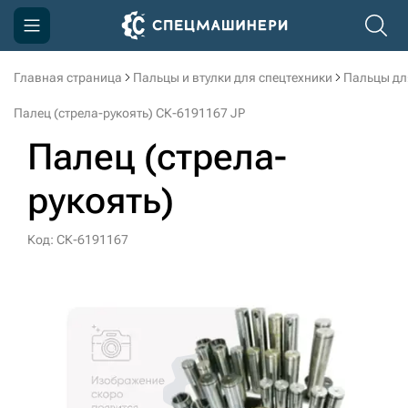
Главная страница
Пальцы и втулки для спецтехники
Пальцы дл
Компания
Палец (стрела-рукоять) СК-6191167 JP
Акции
Палец (стрела-
Доставка и оплата
рукоять)
Информация
Контакты
Код: СК-6191167
3D тур по производству
3D тур по складам
sksale@skdst.ru