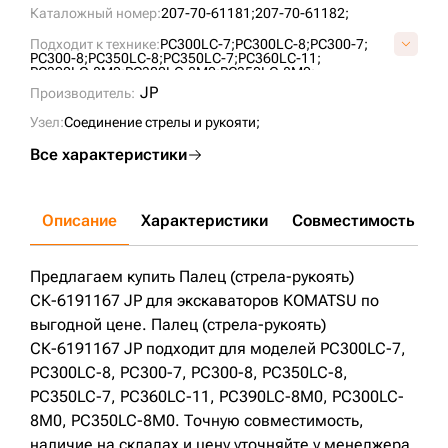
Каталожный номер:
207-70-61181;
207-70-61182;
Подходит к технике:
PC300LC-7;
PC300LC-8;
PC300-7;
PC300-8;
PC350LC-8;
PC350LC-7;
PC360LC-11;
PC390LC-8M0;
PC300LC-8M0;
PC350LC-8M0;
JP
Производитель:
Узел:
Соединение стрелы и рукояти;
Все характеристики
Описание
Характеристики
Совместимость
Д
Предлагаем купить Палец (стрела-рукоять)
СК-6191167 JP для экскаваторов KOMATSU по
выгодной цене. Палец (стрела-рукоять)
СК-6191167 JP подходит для моделей PC300LC-7,
PC300LC-8, PC300-7, PC300-8, PC350LC-8,
PC350LC-7, PC360LC-11, PC390LC-8M0, PC300LC-
8M0, PC350LC-8M0. Точную совместимость,
наличие на складах и цену уточняйте у менеджера.