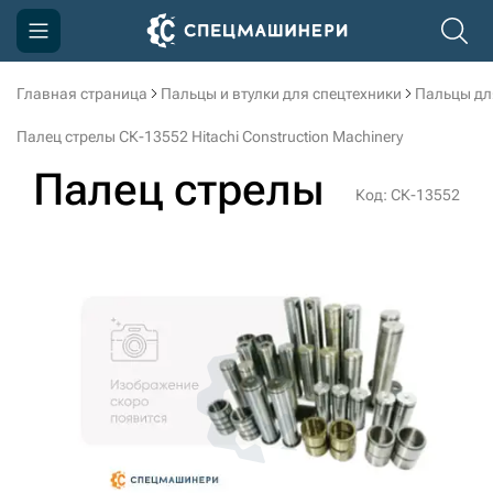
Главная страница
Пальцы и втулки для спецтехники
Пальцы дл
Компания
Палец стрелы СК-13552 Hitachi Construction Machinery
Акции
Палец стрелы
Код: СК-13552
Доставка и оплата
Информация
Контакты
3D тур по производству
3D тур по складам
sksale@skdst.ru