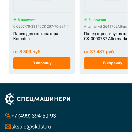
В наличии
В наличии
СК 207-70-33140
СК 207-70-33141
Aftermarket 2641702
Aftermar
Палец для экскаватора
Палец стрела-рукоять
Komatsu
СК-0000787 Aftermarket
от 8 500 руб
от 37 437 руб
В корзину
В корзину
+7 (499) 394-50-93
sksale@skdst.ru