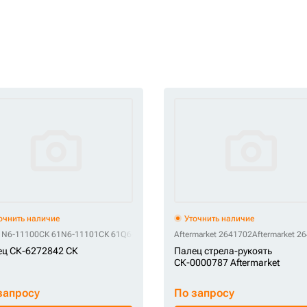
очнить наличие
Уточнить наличие
17967
1N6-11100
СК 301-7967
СК 61N6-11101
СК 3148698
СК 61Q6-40050
СК 314-8698
СК 875805
Aftermarket 2641702
Aftermarket 2
ц СК-6272842 СК
Палец стрела-рукоять
СК-0000787 Aftermarket
запросу
По запросу