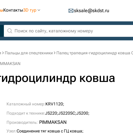
Контакты
3D тур
ии
sksale@skdst.ru
и
Пальцы для спецтехники
Палец трапеция-гидроцилиндр ковша
PIMMAKSAN
гидроцилиндр ковша
Каталожный номер:
KRV1120;
Подходит к технике:
JS220;
JS220SC;
JS200;
PIMMAKSAN
Производитель:
Узел:
Соединение тяг ковша с ГЦ ковша;