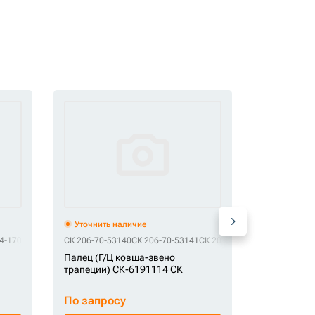
Уточнить наличие
Уточнить 
64-1702
СК 206-70-53140
СК 206-70-53141
СК 206-70-53142
СК 208-70-6
СК 206-70-
Палец (Г/Ц ковша-звено
Палец СК-
трапеции) СК-6191114 СК
По запросу
По запро