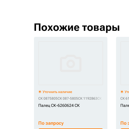
Похожие товары
Уточнить наличие
Ут
СК 0875805
СК 087-5805
СК 1192863
СК 119-2863
СК 30
СК 6
Палец СК-6260624 СК
Пале
По запросу
По 