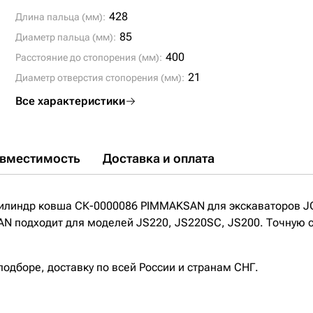
428
Длина пальца (мм):
85
Диаметр пальца (мм):
400
Расстояние до стопорения (мм):
21
Диаметр отверстия стопорения (мм):
Все характеристики
вместимость
Доставка и оплата
илиндр ковша СК-0000086 PIMMAKSAN для экскаваторов JC
 подходит для моделей JS220, JS220SC, JS200. Точную со
дборе, доставку по всей России и странам СНГ.