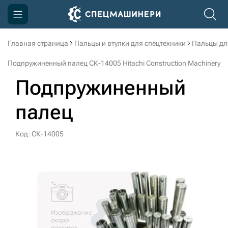
Главная страница
Пальцы и втулки для спецтехники
Пальцы дл
Компания
Подпружиненный палец СК-14005 Hitachi Construction Machinery
Акции
Подпружиненный
Доставка и оплата
палец
Информация
Контакты
Код: СК-14005
3D тур по производству
3D тур по складам
sksale@skdst.ru