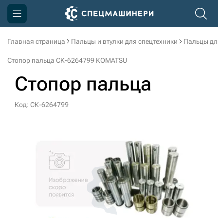
Главная страница
Пальцы и втулки для спецтехники
Пальцы дл
Компания
Стопор пальца СК-6264799 KOMATSU
Акции
Стопор пальца
Доставка и оплата
Код: СК-6264799
Информация
Контакты
3D тур по производству
3D тур по складам
sksale@skdst.ru