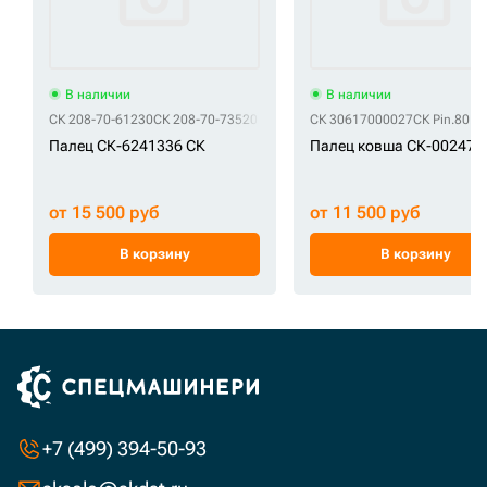
В наличии
В наличии
СК 208-70-61230
СК 208-70-73520
СК 30617000027
СК Pin.80.4
Палец СК-6241336 СК
Палец ковша СК-002472
от 15 500 руб
от 11 500 руб
В корзину
В корзину
+7 (499) 394-50-93