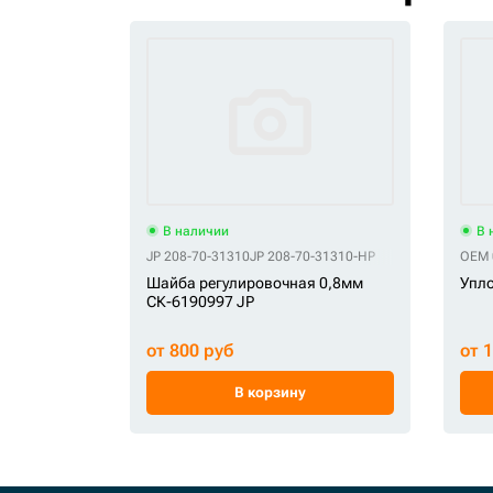
В наличии
В 
JP 208-70-31310
JP 208-70-31310-HP
OEM 
Шайба регулировочная 0,8мм
Упл
СК-6190997 JP
от 800 руб
от 
В корзину