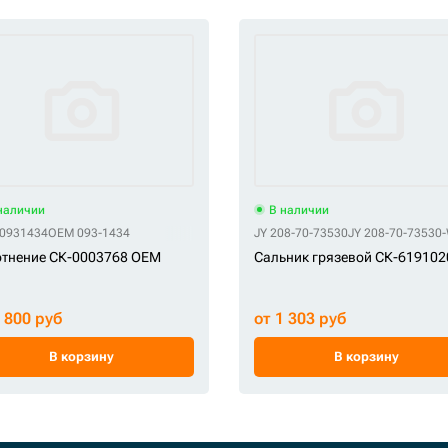
наличии
В наличии
0931434
OEM 093-1434
JY 208-70-73530
JY 208-70-73530
отнение СК-0003768 OEM
Сальник грязевой СК-619102
1 800 руб
от 1 303 руб
В корзину
В корзину