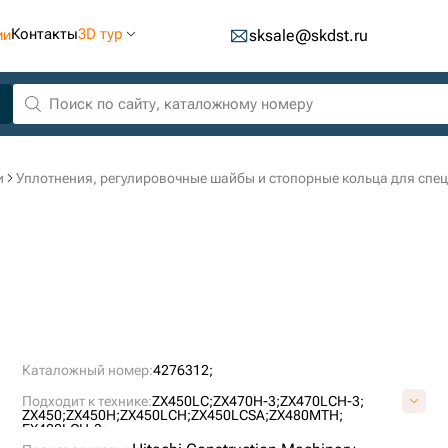
Контакты
3D тур
ии
sksale@skdst.ru
и
Уплотнения, регулировочные шайбы и стопорные кольца для спе
Каталожный номер:
4276312;
Подходит к технике:
ZX450LC;
ZX470H-3;
ZX470LCH-3;
ZX450;
ZX450H;
ZX450LCH;
ZX450LCSA;
ZX480MTH;
EX400LCH-3;