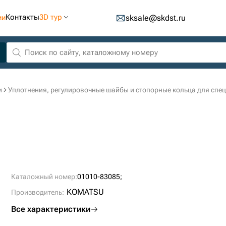
Контакты
3D тур
ии
sksale@skdst.ru
и
Уплотнения, регулировочные шайбы и стопорные кольца для спе
Каталожный номер:
01010-83085;
KOMATSU
Производитель:
Все характеристики