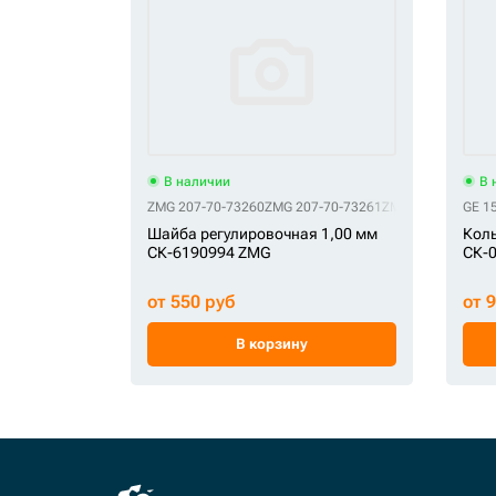
В наличии
В 
ZMG 207-70-73260
ZMG 207-70-73261
ZMG 90*170*1
GE 1
ZMG
Шайба регулировочная 1,00 мм
Коль
СК-6190994 ZMG
СК-
от 550 руб
от 
В корзину