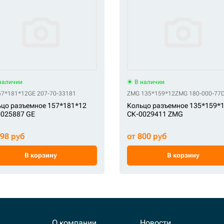
наличии
В наличии
57*181*12
 S391-090155A
GE 207-70-33181
ZMG 135*159*12
ZMG 180-000-77
цо разъемное 157*181*12
Кольцо разъемное 135*159*
0025887 GE
СК-0029411 ZMG
998 руб
от 800 руб
В корзину
В корзину
О компании
Новости