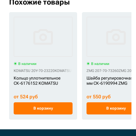
Похожие товары
В наличии
В наличии
KOMATSU 20Y-70-23220
KOMATSU 21K-70-12180
ZMG 207-70-73260
ZMG 207-
Кольцо уплотнительное
Шайба регулировочная 1
СК-6176152 KOMATSU
мм СК-6190994 ZMG
от 524 руб
от 550 руб
В корзину
В корзину