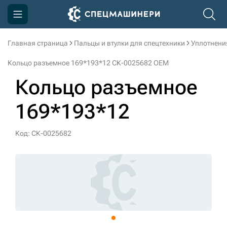
Главная страница
Пальцы и втулки для спецтехники
Уплотнени
Компания
Кольцо разъемное 169*193*12 СК-0025682 OEM
Акции
Кольцо разъемное
Доставка и оплата
169*193*12
Информация
Контакты
Код: СК-0025682
3D тур по производству
3D тур по складам
sksale@skdst.ru