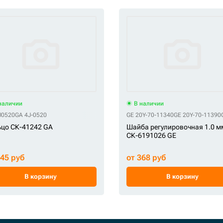
наличии
В наличии
J0520
GA 4J-0520
GE 20Y-70-11340
GE 20Y-70-11390
цо СК-41242 GA
Шайба регулировочная 1.0 м
СК-6191026 GE
145 руб
от 368 руб
В корзину
В корзину