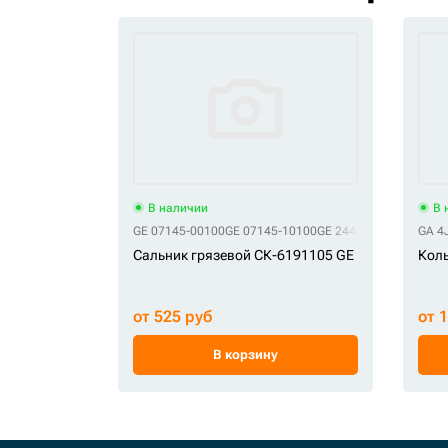
В наличии
В 
GE 07145-00100
GE 07145-10100
GE 2445R138D9
GA 4
Сальник грязевой СК-6191105 GE
Коль
от 525 руб
от 
В корзину