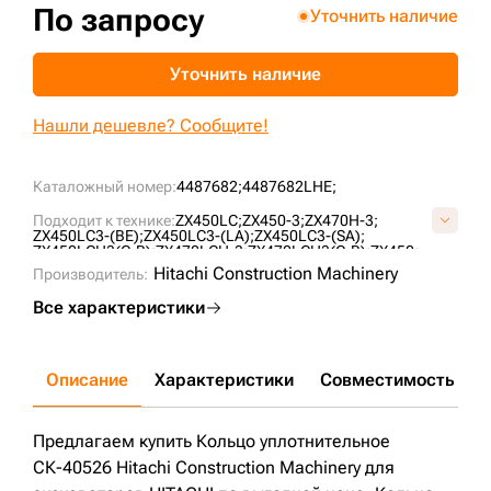
По запросу
Уточнить наличие
+7 (499) 394-50-93
Уточнить наличие
Нашли дешевле? Сообщите!
Каталожный номер:
4487682;
4487682LHE;
Подходит к технике:
ZX450LC;
ZX450-3;
ZX470H-3;
ZX450LC3-(BE);
ZX450LC3-(LA);
ZX450LC3-(SA);
ZX450LCH3(C-B);
ZX470LCH-3;
ZX470LCH3(C-B);
ZX450;
ZX450H;
ZX450LCH;
ZX450LCSA;
ZX480MTH;
ZX520LCH-3;
Hitachi Construction Machinery
Производитель:
ZX500LC-3;
ZX470LC-5G;
ZX470-5G;
Все характеристики
Описание
Характеристики
Совместимость
Д
Предлагаем купить Кольцо уплотнительное
СК-40526 Hitachi Construction Machinery для