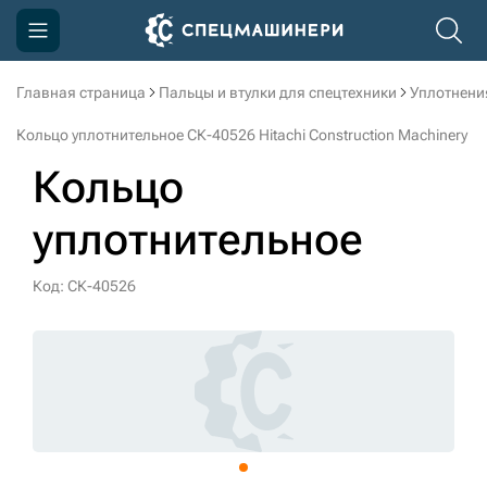
Главная страница
Пальцы и втулки для спецтехники
Уплотнени
Компания
Кольцо уплотнительное СК-40526 Hitachi Construction Machinery
Акции
Кольцо
Доставка и оплата
уплотнительное
Информация
Контакты
Код: СК-40526
3D тур по производству
3D тур по складам
sksale@skdst.ru