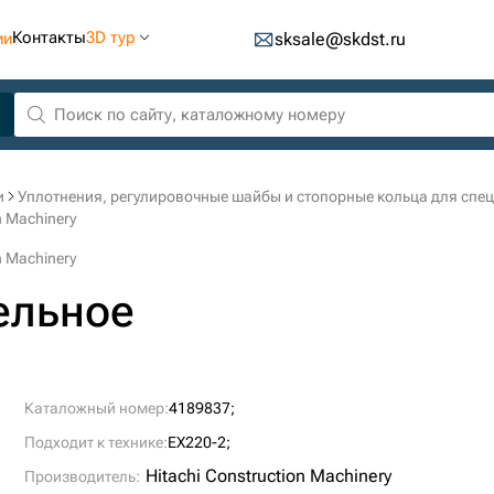
Контакты
3D тур
ии
sksale@skdst.ru
и
Уплотнения, регулировочные шайбы и стопорные кольца для спе
n Machinery
n Machinery
ельное
Каталожный номер:
4189837;
Подходит к технике:
EX220-2;
Hitachi Construction Machinery
Производитель: