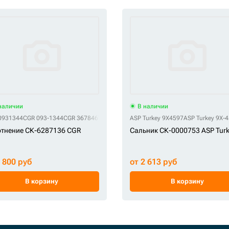
наличии
В наличии
0931344
CGR 093-1344
CGR 3678467
CGR 367-8467
ASP Turkey 9X4597
CGR E161-3051
ASP Turkey 9X-
тнение СК-6287136 CGR
Сальник СК-0000753 ASP Turk
1 800 руб
от 2 613 руб
В корзину
В корзину