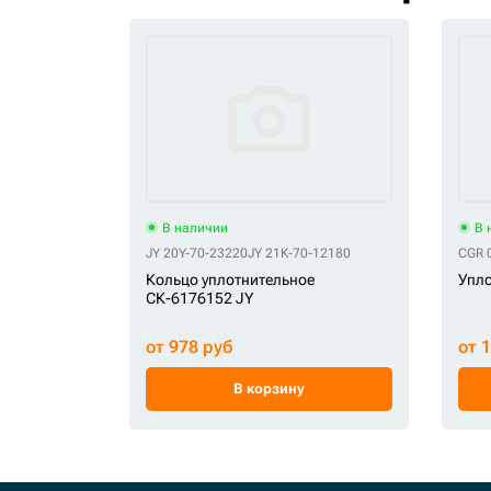
В наличии
В 
JY 20Y-70-23220
JY 21K-70-12180
CGR 
Кольцо уплотнительное
Упло
СК-6176152 JY
от 978 руб
от 
В корзину