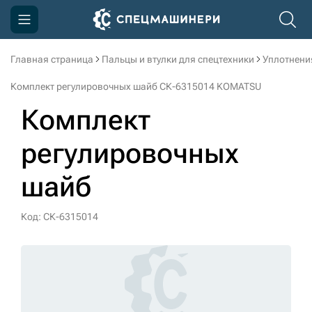
Главная страница
Пальцы и втулки для спецтехники
Уплотнени
Компания
Комплект регулировочных шайб СК-6315014 KOMATSU
Акции
Комплект
Доставка и оплата
регулировочных
Информация
шайб
Контакты
3D тур по производству
Код: СК-6315014
3D тур по складам
sksale@skdst.ru