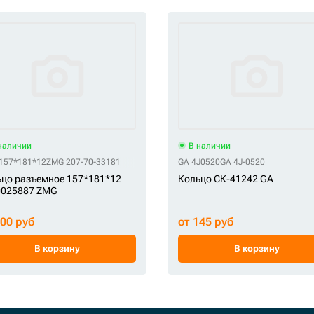
наличии
В наличии
157*181*12
ZMG 207-70-33181
GA 4J0520
GA 4J-0520
цо разъемное 157*181*12
Кольцо СК-41242 GA
0025887 ZMG
900 руб
от 145 руб
В корзину
В корзину