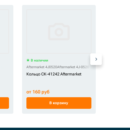
В наличии
В наличи
Aftermarket 4J0520
Aftermarket 4J-0520
ZMG 207-70-
Кольцо СК-41242 Aftermarket
Шайба рег
СК-619099
от 160 руб
от 550 ру
В корзину