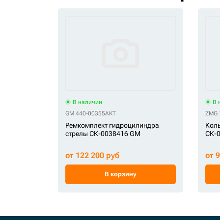
В наличии
В 
GM 440-00355AKT
ZMG 
Ремкомплект гидроцилиндра
Коль
стрелы СК-0038416 GM
СК-
от 122 200 руб
от 
В корзину