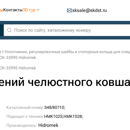
Контакты
3D тур
ии
sksale@skdst.ru
и
Уплотнения, регулировочные шайбы и стопорные кольца для спе
 СК-33995 Hidromek
 СК-33995 Hidromek
ений челюстного ковша
Каталожный номер:
S48/80710;
Подходит к технике:
HMK102S;
HMK102B;
Hidromek
Производитель: