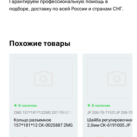
Гарантируем профессиональную помощь в
подборе, доставку по всей России и странам СНГ.
Похожие товары
В наличии
В наличии
ZMG 157*181*12
ZMG 207-70-33181
JP 208-70-71531
JP 208-70-7
Кольцо разъемное
Шайба регулировочная
157*181*12 СК-0025887 ZMG
2,0мм СК-6191005 JP