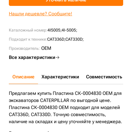
+7 (499) 394-50-93
Нашли дешевле? Сообщите!
Каталожный номер:
4I5005;
4I-5005;
Подходит к технике:
CAT336D;
CAT330D;
OEM
Производитель:
Все характеристики
Описание
Характеристики
Совместимость
Д
Предлагаем купить Пластина СК-0004830 OEM для
экскаваторов CATERPILLAR по выгодной цене.
Пластина СК-0004830 OEM подходит для моделей
CAT336D, CAT330D. Точную совместимость,
наличие на складах и цену уточняйте у менеджера.