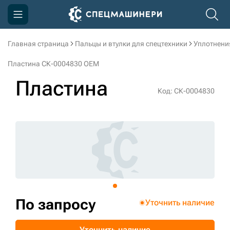
Главная страница
Пальцы и втулки для спецтехники
Уплотнени
Компания
Пластина СК-0004830 OEM
Акции
Пластина
Код: СК-0004830
Доставка и оплата
Информация
Контакты
3D тур по производству
3D тур по складам
По запросу
Уточнить наличие
sksale@skdst.ru
Уточнить наличие