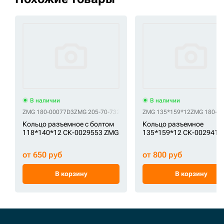
В наличии
В наличии
ZMG 180-00077D3
ZMG 205-70-73280
ZMG 401107-02681
ZMG 135*159*12
ZMG 61Q6-065
ZMG 180-00
Кольцо разъемное с болтом
Кольцо разъемное
118*140*12 СК-0029553 ZMG
135*159*12 СК-0029411
от 650 руб
от 800 руб
В корзину
В корзину