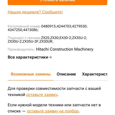
+7 (499) 394-50-93
Нашли дешевле? Сообщите!
Каталожный номер:
0480915;
4244703;
4279530;
4347250;
4473086;
Подходит к технике:
ZX25;
ZX30;
EX30-2;
ZX35U-2;
ZX30U-2;
ZX35U-3F;
ZX30UR;
Hitachi Construction Machinery
Производитель:
Все характеристики
Возможные замены
Описание
Характеристики
Для проверки совместимости запчасти с вашей
техникой
оставьте заявку
.
Если нужной модели техники или запчасти нет в
списке —
оставьте заявку на подбор
.