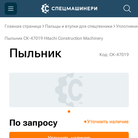
Главная страница
Пальцы и втулки для спецтехники
Уплотнени
Компания
Пыльник СК-47019 Hitachi Construction Machinery
Акции
Пыльник
Код: СК-47019
Доставка и оплата
Информация
Контакты
3D тур по производству
3D тур по складам
По запросу
Уточнить наличие
sksale@skdst.ru
Уточнить наличие