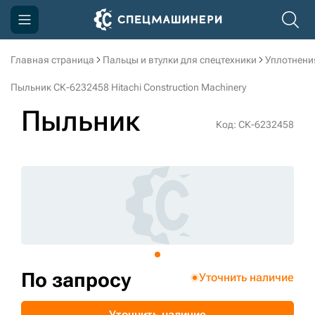
Главная страница
Пальцы и втулки для спецтехники
Уплотнени
Компания
Пыльник СК-6232458 Hitachi Construction Machinery
Акции
Пыльник
Код: СК-6232458
Доставка и оплата
Информация
Контакты
3D тур по производству
3D тур по складам
По запросу
Уточнить наличие
sksale@skdst.ru
Уточнить наличие