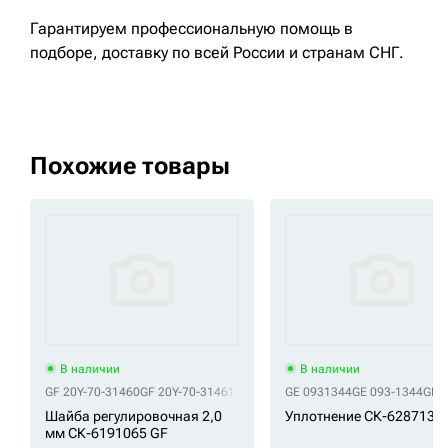
Гарантируем профессиональную помощь в
подборе, доставку по всей России и странам СНГ.
Похожие товары
В наличии
В наличии
GF 20Y-70-31460
GF 20Y-70-31461
GE 0931344
GE 093-1344
GE 
Шайба регулировочная 2,0
Уплотнение СК-6287136
мм СК-6191065 GF