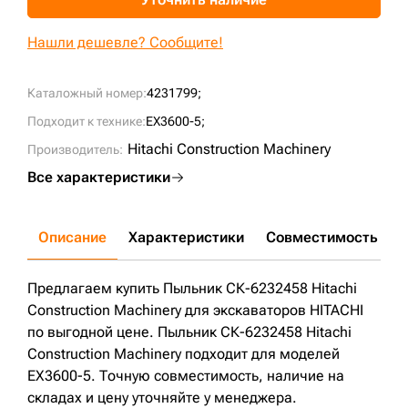
+7 (499) 394-50-93
Нашли дешевле? Сообщите!
Каталожный номер:
4231799;
Подходит к технике:
EX3600-5;
Hitachi Construction Machinery
Производитель:
Все характеристики
Описание
Характеристики
Совместимость
Д
Предлагаем купить Пыльник СК-6232458 Hitachi
Construction Machinery для экскаваторов HITACHI
по выгодной цене. Пыльник СК-6232458 Hitachi
Construction Machinery подходит для моделей
EX3600-5. Точную совместимость, наличие на
складах и цену уточняйте у менеджера.