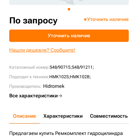
+7 (499) 394-50-93
По запросу
Уточнить наличие
Уточнить наличие
Нашли дешевле? Сообщите!
Каталожный номер:
S48/90715;
S48/91211;
Подходит к технике:
HMK102S;
HMK102B;
Hidromek
Производитель:
Все характеристики
Описание
Характеристики
Совместимость
Д
Предлагаем купить Ремкомплект гидроцилиндра