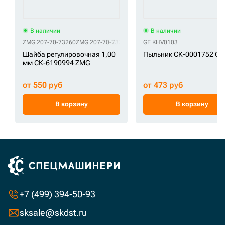
В наличии
В наличии
ZMG 207-70-73260
ZMG 207-70-73261
ZMG 90*170*1
GE KHV0103
ZMG S391-090155
Шайба регулировочная 1,00
Пыльник СК-0001752 GE
мм СК-6190994 ZMG
от 550 руб
от 473 руб
В корзину
В корзину
+7 (499) 394-50-93
sksale@skdst.ru