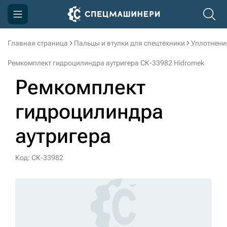
Главная страница
Пальцы и втулки для спецтехники
Уплотнени
Компания
Ремкомплект гидроцилиндра аутригера СК-33982 Hidromek
Акции
Ремкомплект
Доставка и оплата
гидроцилиндра
Информация
аутригера
Контакты
3D тур по производству
Код: СК-33982
3D тур по складам
sksale@skdst.ru