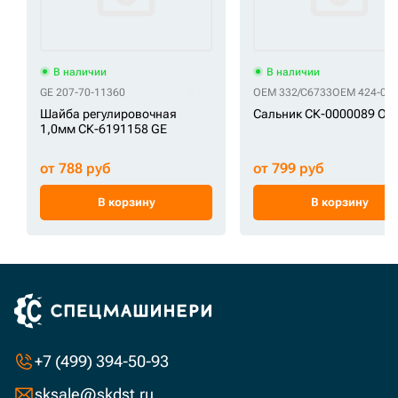
В наличии
В наличии
GE 207-70-11360
OEM 332/C6733
OEM 424-09-
Шайба регулировочная
Сальник СК-0000089 OE
1,0мм СК-6191158 GE
от 788 руб
от 799 руб
В корзину
В корзину
+7 (499) 394-50-93
sksale@skdst.ru