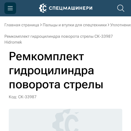
Главная страница
Пальцы и втулки для спецтехники
Уплотнени
Компания
Ремкомплект гидроцилиндра поворота стрелы СК-33987
Акции
Hidromek
Ремкомплект
Доставка и оплата
Информация
гидроцилиндра
Контакты
поворота стрелы
3D тур по производству
Код: СК-33987
3D тур по складам
sksale@skdst.ru