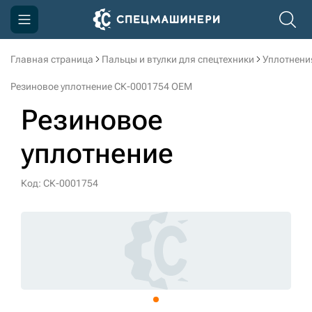
Главная страница
Пальцы и втулки для спецтехники
Уплотнени
Компания
Резиновое уплотнение СК-0001754 OEM
Акции
Резиновое
Доставка и оплата
уплотнение
Информация
Контакты
Код: СК-0001754
3D тур по производству
3D тур по складам
sksale@skdst.ru