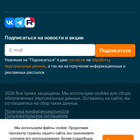
Подписаться
на новости и акции
Подписаться
Нажимая на "Подписаться" я даю
согласие
на
обработку
персональных данных
, а так же на получение информационных и
рекламных рассылок
2026 Все права защищены. Мы используем cookies для сбора
обезличенных персональных данных. Оставаясь на сайте, вы
соглашаетесь на сбор таких данных.
Политика конфиденциальности
Пользовательское соглашение
Политика обработки персональных данных
Мы используем файлы cookie. Продолжая
Поддержка и развитие
просмотр страниц нашего сайта, вы принимаете
условия его использования. Более подробные