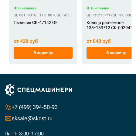
В наличии
В наличии
GE 0815901
GE 11210870
GE 14503884
GE 14560205
GE 135*159*12
GE 159647A1
GE 180-000-
GE 21
Пыльник СК-47142 GE
Кольцо разъемное
135*159*12 СК-0029411
от 420 руб
от 840 руб
В корзину
В корзину
+7 (499) 394-50-93
sksale@skdst.ru
Пн-Пт 8:00–17:00