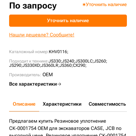
По запросу
Уточнить наличие
+7 (499) 394-50-93
Уточнить наличие
Нашли дешевле? Сообщите!
Каталожный номер:
KHV0116;
Подходит к технике:
JS330;
JS240;
JS300LC;
JS260;
JS290;
JS330XD;
JS360LR;
JS360;
CX290;
OEM
Производитель:
Все характеристики
Описание
Характеристики
Совместимость
Д
Предлагаем купить Резиновое уплотнение
СК-0001754 OEM для экскаваторов CASE, JCB по
выгодной цене. Резиновое уплотнение СК-0001754