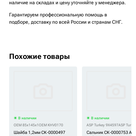
наличие на складах и цену уточняйте у менеджера.
Гарантируем профессиональную помощь в
подборе, доставку по всей России и странам СНГ.
Похожие товары
В наличии
В наличии
OEM 85x145x1
OEM KHV0170
ASP Turkey 9X4597
ASP Turke
Шайба 1,2мм СК-0000497
Сальник СК-0000753 AS