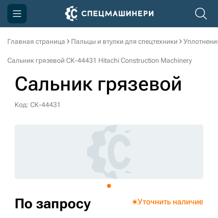
Главная страница
Пальцы и втулки для спецтехники
Уплотнени
Компания
Сальник грязевой СК-44431 Hitachi Construction Machinery
Акции
Сальник грязевой
Доставка и оплата
Код: СК-44431
Информация
Контакты
3D тур по производству
3D тур по складам
По запросу
Уточнить наличие
sksale@skdst.ru