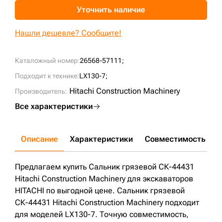
Уточнить наличие
+7 (499) 394-50-93
Нашли дешевле? Сообщите!
Каталожный номер:
26568-57111;
Подходит к технике:
LX130-7;
Hitachi Construction Machinery
Производитель:
Все характеристики
Описание
Характеристики
Совместимость
Д
Предлагаем купить Сальник грязевой СК-44431
Hitachi Construction Machinery для экскаваторов
HITACHI по выгодной цене. Сальник грязевой
СК-44431 Hitachi Construction Machinery подходит
для моделей LX130-7. Точную совместимость,