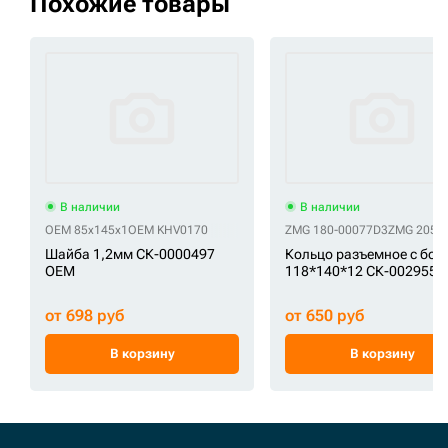
Похожие товары
В наличии
В наличии
OEM 85x145x1
OEM KHV0170
ZMG 180-00077D3
ZMG 205-7
Шайба 1,2мм СК-0000497
Кольцо разъемное с бол
OEM
118*140*12 СК-0029553
от 698 руб
от 650 руб
В корзину
В корзину