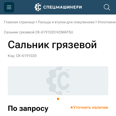
Главная страница
Пальцы и втулки для спецтехники
Уплотнени
Компания
Сальник грязевой СК-6191020 KOMATSU
Акции
Сальник грязевой
Доставка и оплата
Код: СК-6191020
Информация
Контакты
3D тур по производству
3D тур по складам
По запросу
Уточнить наличие
sksale@skdst.ru